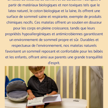
partir de matériaux biologiques et non toxiques tels que le
latex naturel, le coton biologique et la laine, ils offrent une
surface de sommeil saine et respirante, exempte de produits
chimiques nocifs. Ces matelas offrent un soutien en douceur
pour les corps en pleine croissance, tandis que leurs
propriétés hypoallergéniques et antimicrobiennes garantissent
un environnement de sommeil propre et sûr. Durables et
respectueux de l'environnement, nos matelas naturels
favorisent un sommeil reposant et confortable pour les bébés
et les enfants, offrant ainsi aux parents une grande tranquillité
d'esprit.