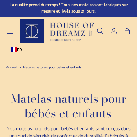
t fabriqués sur
Ayez l'esprit tranquille : faites vos achats en toute confia
Skip to content
notre politique de retour sous 14 jours.
Menu
Recherche
Se connect
Sac
FR
Recherche
Type de produit
Tous
Accueil
Matelas naturels pour bébés et enfants
Matelas naturels pour
bébés et enfants
Nos matelas naturels pour bébés et enfants sont conçus dans
un souci de sécurité, de confort et de durabilité. Fabriqués à