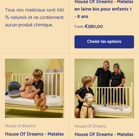
House Of Dreamz - Matelas
en laine bio pour enfants 1
Tous nos matériaux sont 100
- 8 ans
% naturels et ne contiennent
aucun produit chimique.
Regular price
€580,00
From
Choisir les options
House of dreamz
House Of Dreamz
House Of Dreamz - Matelas
House Of Dreamz - Matelas