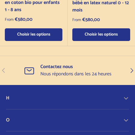
en coton bio pour enfants
bébé en latex naturel 0 - 12
1 - 8 ans
mois
Regular price
€580,00
Regular price
€580,00
From
From
Choisir les options
Choisir les options
Contactez nous
Précédent
Sui
Nous répondons dans les 24 heures
H
O