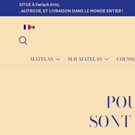
La qualité prend du temps ! Tous nos matelas sont fabriq
Skip to content
FR
Recherche
MATELAS
SUR-MATELAS
COUSSI
POU
SONT-