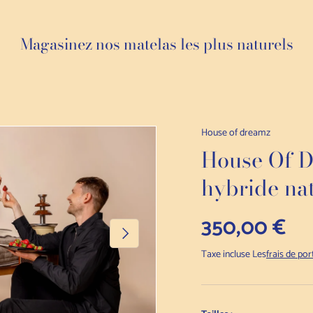
Magasinez nos matelas les plus naturels
House of dreamz
House Of D
hybride nat
Prix normal
350,00 €
Suivant
Taxe incluse Les
frais de por