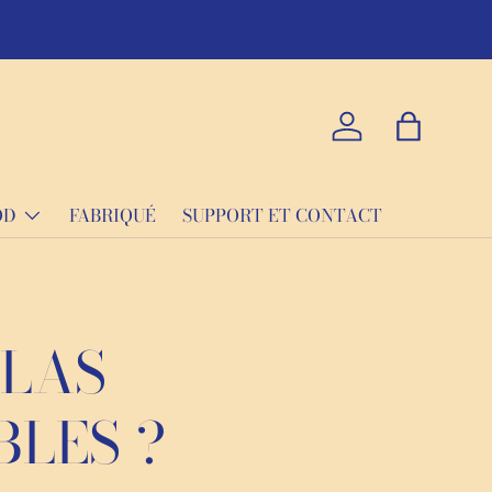
Ayez 
Se connecter
Sac
OD
FABRIQUÉ
SUPPORT ET CONTACT
ELAS
BLES ?