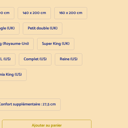
00 cm
140 x 200 cm
160 x 200 cm
ngle (UK)
Petit double (UK)
g (Royaume-Uni)
Super King (UK)
L (US)
Complet (US)
Reine (US)
nia King (US)
Confort supplémentaire : 27,5 cm
Ajouter au panier
enter la quantité