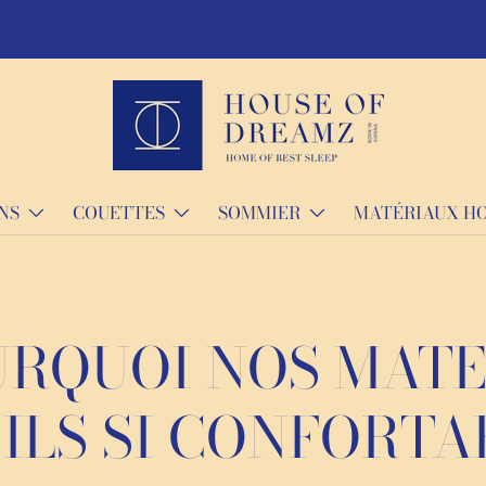
ués sur mesure et livrés sous 21 jours.
NS
COUETTES
SOMMIER
MATÉRIAUX H
RQUOI NOS MAT
ILS SI CONFORTA