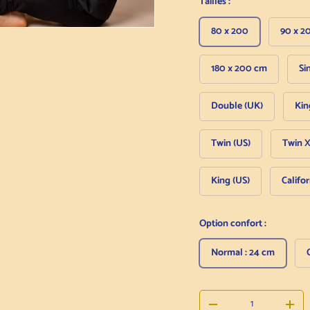
Tailles :
80 x 200
90 x 2
180 x 200 cm
Si
Double (UK)
Kin
Twin (US)
Twin X
King (US)
Califor
Option confort :
Normal : 24 cm
Qté
Diminuer la quantité
Augm