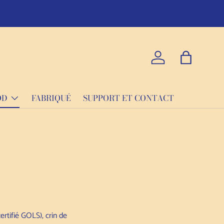
La qualité p
Se connecter
Sac
OD
FABRIQUÉ
SUPPORT ET CONTACT
ertifié GOLS), crin de