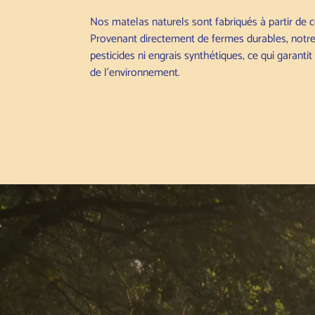
Nos matelas naturels sont fabriqués à partir de 
Provenant directement de fermes durables, notre
pesticides ni engrais synthétiques, ce qui garanti
de l'environnement.