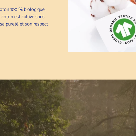
coton 100 % biologique.
 coton est cultivé sans
t sa pureté et son respect