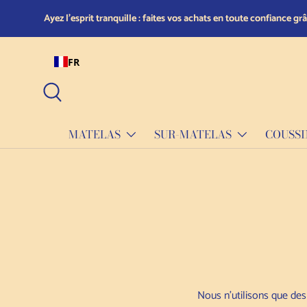
SITUÉ À Ferlach 9170,
Skip to content
, AUTRICHE, ET LIVRAISON DANS LE MONDE ENTIER !
FR
Recherche
MATELAS
SUR-MATELAS
COUSSI
Nous n'utilisons que des