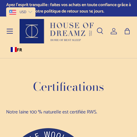
ur
Ayez l'esprit tranquille : faites vos achats en toute confiance grâce à
Skip to content
notre politique de retour sous 14 jours.
USD
Menu
Recherche
Se connect
Sac
FR
Recherche
Type de produit
Tous
Certifications
Notre laine 100 % naturelle est certifiée RWS.