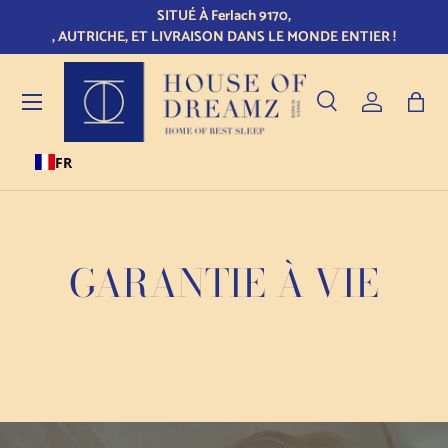
SITUÉ À Ferlach 9170,
L
Skip to content
, AUTRICHE, ET LIVRAISON DANS LE MONDE ENTIER !
Menu
Recherche
Se connect
Sac
FR
Recherche
Type de produit
Tous
GARANTIE À VIE