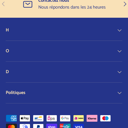
Contactez nous
Précédent
Sui
Nous répondons dans les 24 heures
H
O
D
Politiques
Modes de paiement acceptés