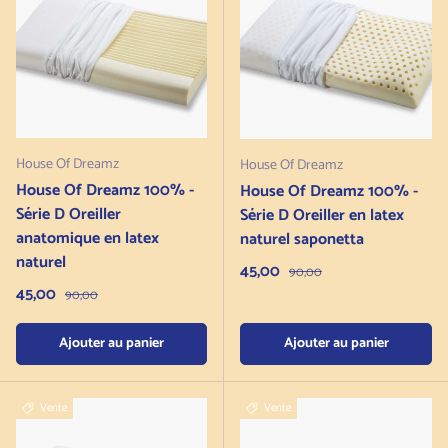
House Of Dreamz
House Of Dreamz
House Of Dreamz 100% -
House Of Dreamz 100% -
Série D Oreiller
Série D Oreiller en latex
anatomique en latex
naturel saponetta
naturel
Prix de vente
45,00
Prix normal
90,00
Prix de vente
45,00
Prix normal
90,00
Ajouter au panier
Ajouter au panier
Vente
Vente