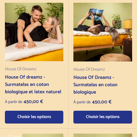
House Of Dreamz
House Of Dreamz
House Of dreamz -
House Of Dreamz -
Surmatelas en coton
Surmatelas en coton
biologique et latex naturel
biologique
Prix normal
450,00 €
Prix normal
450,00 €
À partir de
À partir de
Choisir les options
Choisir les options
Vente