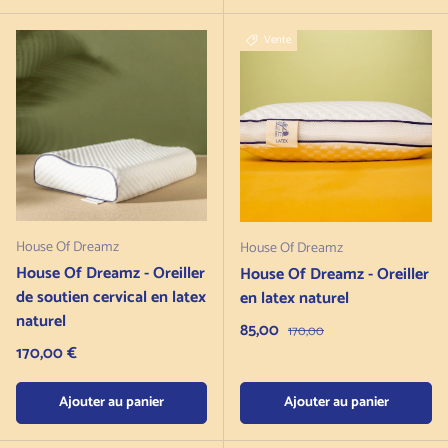
Vente
House Of Dreamz
House Of Dreamz
House Of Dreamz - Oreiller
House Of Dreamz - Oreiller
de soutien cervical en latex
en latex naturel
naturel
Prix de vente
85,00
Prix normal
170,00
Prix normal
170,00 €
Ajouter au panier
Ajouter au panier