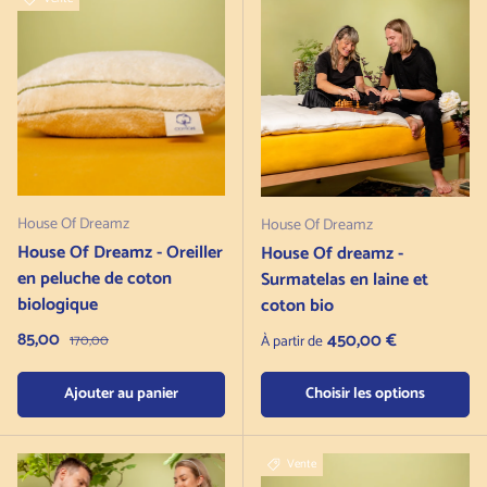
House Of Dreamz
House Of Dreamz
House Of Dreamz - Oreiller
House Of dreamz -
en peluche de coton
Surmatelas en laine et
biologique
coton bio
Prix de vente
85,00
Prix normal
Prix normal
450,00 €
170,00
À partir de
Ajouter au panier
Choisir les options
Vente