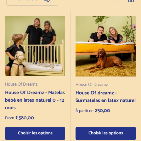
House Of Dreamz
House Of Dreamz
House Of Dreamz - Matelas
House Of dreamz -
bébé en latex naturel 0 - 12
Surmatelas en latex naturel
mois
Prix normal
250,00
À partir de
Regular price
€580,00
From
Choisir les options
Choisir les options