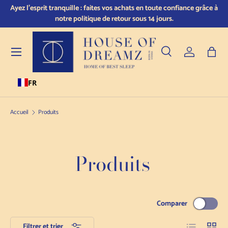
ur
Ayez l'esprit tranquille : faites vos achats en toute confiance grâce à
Skip to content
notre politique de retour sous 14 jours.
Menu
Recherche
Se connect
Sac
FR
Recherche
Type de produit
Tous
Accueil
Produits
Produits
Comparer
Liste
Grille
Filtrer et trier