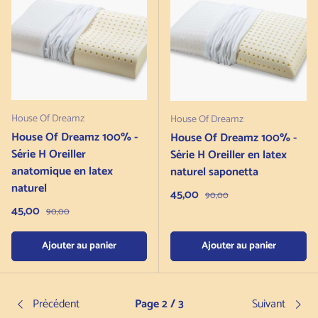
House Of Dreamz
House Of Dreamz
House Of Dreamz 100% -
House Of Dreamz 100% -
Série H Oreiller
Série H Oreiller en latex
anatomique en latex
naturel saponetta
naturel
Prix de vente
45,00
Prix normal
90,00
Prix de vente
45,00
Prix normal
90,00
Ajouter au panier
Ajouter au panier
Précédent
Page 2 / 3
Suivant