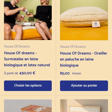
House Of Dreamz
House Of Dreamz
House Of dreamz -
House Of Dreamz - Oreiller
Surmatelas en laine
en peluche en laine
biologique et latex naturel
biologique
Prix normal
450,00 €
Prix de vente
85,00
Prix normal
À partir de
170,00
Choisir les options
Ajouter au panier