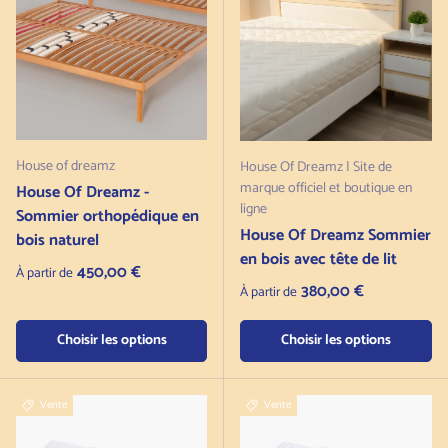
House of dreamz
House Of Dreamz | Site de
marque officiel et boutique en
House Of Dreamz -
ligne
Sommier orthopédique en
House Of Dreamz Sommier
bois naturel
en bois avec tête de lit
Prix normal
450,00 €
À partir de
Prix normal
380,00 €
À partir de
Choisir les options
Choisir les options
Vente
Vente