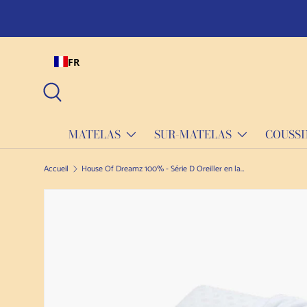
La qualité prend du temps ! Tous nos matelas sont fabriqués sur 
Skip to content
FR
Recherche
MATELAS
SUR-MATELAS
COUSSI
Accueil
House Of Dreamz 100% - Série D Oreiller en latex naturel saponetta
Passer à l'information sur le produit