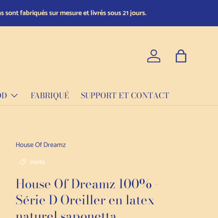
Ayez l'espri
Se connecter
Sac
OD
FABRIQUÉ
SUPPORT ET CONTACT
House Of Dreamz
Vente
House Of Dreamz 100% -
Série D Oreiller en latex
naturel saponetta