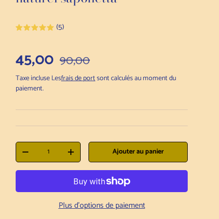
(5)
Prix de vente
45,00
Prix normal
90,00
Taxe incluse Les
frais de port
sont calculés au moment du
paiement.
Qté
Ajouter au panier
Diminuer la quantité
Augmenter la quantité
Plus d'options de paiement