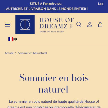
La qualité prend du temps ! Tous nos matelas sont fabriqués sur
Aye
Skip to content
mesure et livrés sous 21 jours.
Menu
Recherche
Se connect
Sac
FR
Recherche
Type de produit
Tous
Accueil
Sommier en bois naturel
Sommier en bois
naturel
Le sommier en bois naturel de haute qualité de House of
dreamz est une combinaison intemporelle d'élégance et de