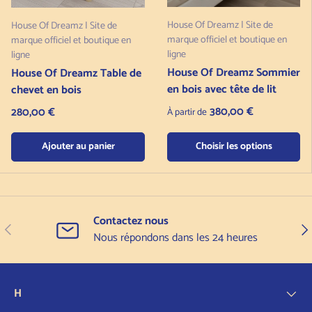
House Of Dreamz | Site de
House Of Dreamz | Site de
marque officiel et boutique en
marque officiel et boutique en
ligne
ligne
House Of Dreamz Sommier
House Of Dreamz Table de
en bois avec tête de lit
chevet en bois
Prix normal
Prix normal
380,00 €
280,00 €
À partir de
Ajouter au panier
Choisir les options
Contactez nous
Précédent
Sui
Nous répondons dans les 24 heures
H