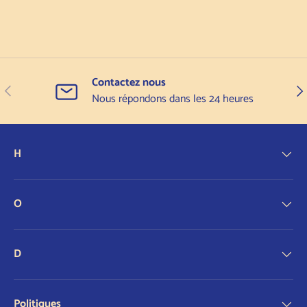
Contactez nous
Précédent
Sui
Nous répondons dans les 24 heures
H
O
D
Politiques