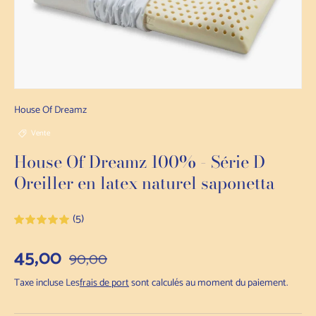
House Of Dreamz
Vente
House Of Dreamz 100% - Série D
Oreiller en latex naturel saponetta
(5)
Prix de vente
45,00
Prix normal
90,00
Taxe incluse Les
frais de port
sont calculés au moment du paiement.