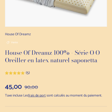
House Of Dreamz
Vente
House Of Dreamz 100% - Série O O
Oreiller en latex naturel saponetta
(5)
Prix de vente
45,00
Prix normal
90,00
Taxe incluse Les
frais de port
sont calculés au moment du paiement.