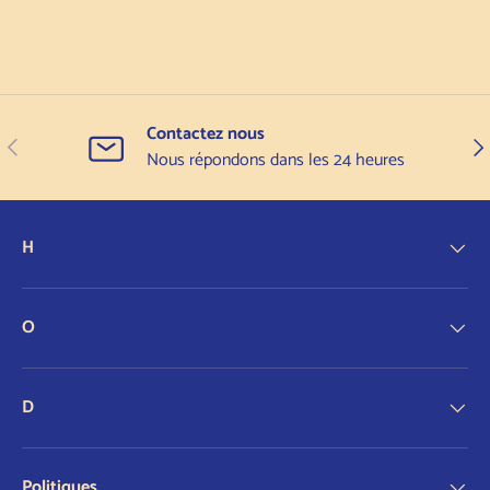
Contactez nous
Précédent
Sui
Nous répondons dans les 24 heures
H
O
D
Politiques