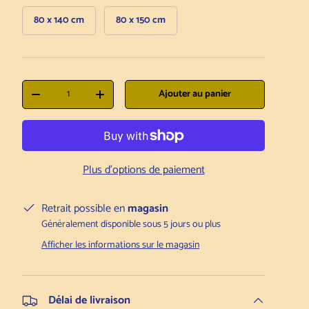
80 x 140 cm
80 x 150 cm
 la galerie
l'image 9 dans la galerie
Charger l'image 10 dans la galerie
Charger l'image 11 dans la galerie
Charger l'image 12 dans la galerie
Qté
Ajouter au panier
Diminuer la quantité
Augmenter la quantité
Plus d'options de paiement
Retrait possible en
magasin
Généralement disponible sous 5 jours ou plus
Afficher les informations sur le magasin
Délai de livraison