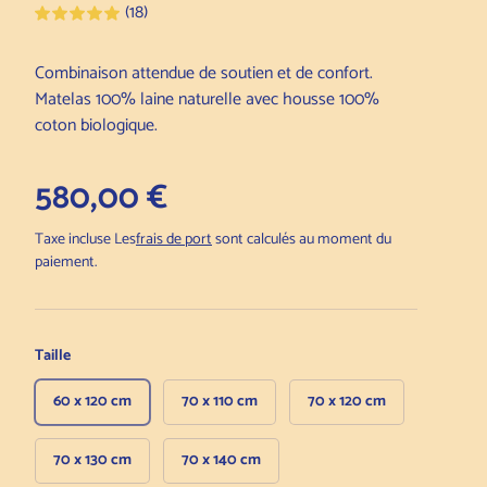
(18)
Combinaison attendue de soutien et de confort.
Matelas 100% laine naturelle avec housse 100%
coton biologique.
Prix normal
580,00 €
Taxe incluse Les
frais de port
sont calculés au moment du
paiement.
Taille
60 x 120 cm
70 x 110 cm
70 x 120 cm
70 x 130 cm
70 x 140 cm