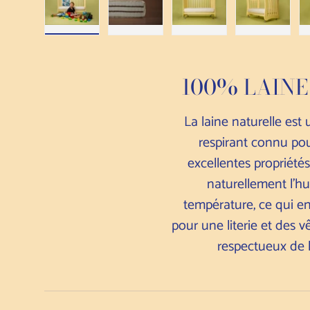
Charger l'image 1 dans la galerie
Charger l'image 2 dans la galerie
Charger l'image 3 dans l
Charger l'
100% LAINE
La laine naturelle est
respirant connu pou
excellentes propriétés
naturellement l'hu
température, ce qui en
pour une literie et des 
respectueux de 