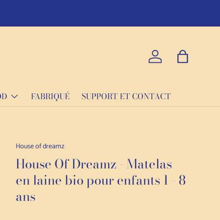
La qualité p
Se connecter
Sac
OD
FABRIQUÉ
SUPPORT ET CONTACT
House of dreamz
House Of Dreamz - Matelas
en laine bio pour enfants 1 - 8
ans