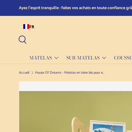
SITUÉ À Ferlach 9170,
Skip to content
, AUTRICHE, ET LIVRAISON DANS LE MONDE ENTIER !
FR
Recherche
MATELAS
SUR-MATELAS
COUSSI
Accueil
House Of Dreamz - Matelas en laine bio pour enfants 1 - 8 ans
Passer à l'information sur le produit